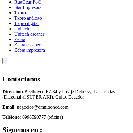
RugGear PoC
Star Impresora
Txpro
Txpro análogo
Txpro digital
Unitech
Unitech escaner
Zebra
Zebra escaner
Zebra impresora
Contáctanos
Dirección:
Beethoven E2-34 y Pasaje Debussy, Las acacias
(Diagonal al SUPER AKI). Quito, Ecuador
Email:
negocios@omnitronec.com
Teléfono:
0996590777 (oficina)
Síguenos en :