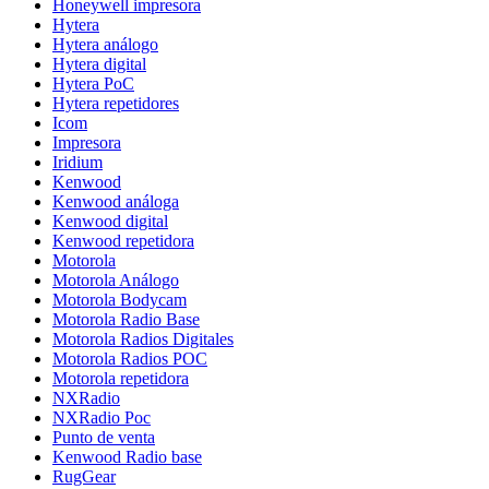
Honeywell impresora
Hytera
Hytera análogo
Hytera digital
Hytera PoC
Hytera repetidores
Icom
Impresora
Iridium
Kenwood
Kenwood análoga
Kenwood digital
Kenwood repetidora
Motorola
Motorola Análogo
Motorola Bodycam
Motorola Radio Base
Motorola Radios Digitales
Motorola Radios POC
Motorola repetidora
NXRadio
NXRadio Poc
Punto de venta
Kenwood Radio base
RugGear