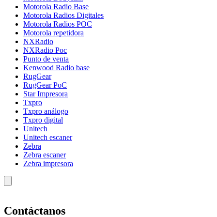
Motorola Radio Base
Motorola Radios Digitales
Motorola Radios POC
Motorola repetidora
NXRadio
NXRadio Poc
Punto de venta
Kenwood Radio base
RugGear
RugGear PoC
Star Impresora
Txpro
Txpro análogo
Txpro digital
Unitech
Unitech escaner
Zebra
Zebra escaner
Zebra impresora
Contáctanos