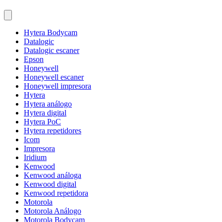
Hytera Bodycam
Datalogic
Datalogic escaner
Epson
Honeywell
Honeywell escaner
Honeywell impresora
Hytera
Hytera análogo
Hytera digital
Hytera PoC
Hytera repetidores
Icom
Impresora
Iridium
Kenwood
Kenwood análoga
Kenwood digital
Kenwood repetidora
Motorola
Motorola Análogo
Motorola Bodycam