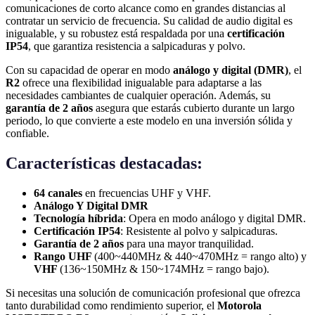
comunicaciones de corto alcance como en grandes distancias al
contratar un servicio de frecuencia. Su calidad de audio digital es
inigualable, y su robustez está respaldada por una
certificación
IP54
, que garantiza resistencia a salpicaduras y polvo.
Con su capacidad de operar en modo
análogo y digital (DMR)
, el
R2
ofrece una flexibilidad inigualable para adaptarse a las
necesidades cambiantes de cualquier operación. Además, su
garantía de 2 años
asegura que estarás cubierto durante un largo
periodo, lo que convierte a este modelo en una inversión sólida y
confiable.
Características destacadas:
64 canales
en frecuencias UHF y VHF.
Análogo Y Digital DMR
Tecnología híbrida
: Opera en modo análogo y digital DMR.
Certificación IP54
: Resistente al polvo y salpicaduras.
Garantía de 2 años
para una mayor tranquilidad.
Rango UHF
(400~440MHz & 440~470MHz = rango alto) y
VHF
(136~150MHz & 150~174MHz = rango bajo).
Si necesitas una solución de comunicación profesional que ofrezca
tanto durabilidad como rendimiento superior, el
Motorola