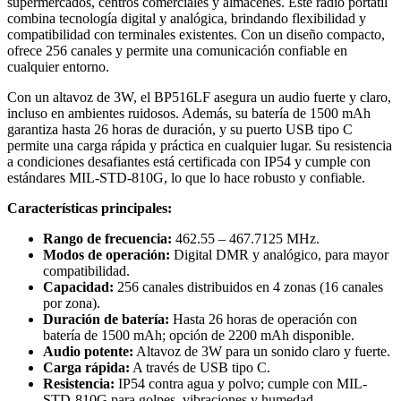
supermercados, centros comerciales y almacenes. Este radio portátil
combina tecnología digital y analógica, brindando flexibilidad y
compatibilidad con terminales existentes. Con un diseño compacto,
ofrece 256 canales y permite una comunicación confiable en
cualquier entorno.
Con un altavoz de 3W, el BP516LF asegura un audio fuerte y claro,
incluso en ambientes ruidosos. Además, su batería de 1500 mAh
garantiza hasta 26 horas de duración, y su puerto USB tipo C
permite una carga rápida y práctica en cualquier lugar. Su resistencia
a condiciones desafiantes está certificada con IP54 y cumple con
estándares MIL-STD-810G, lo que lo hace robusto y confiable.
Características principales:
Rango de frecuencia:
462.55 – 467.7125 MHz.
Modos de operación:
Digital DMR y analógico, para mayor
compatibilidad.
Capacidad:
256 canales distribuidos en 4 zonas (16 canales
por zona).
Duración de batería:
Hasta 26 horas de operación con
batería de 1500 mAh; opción de 2200 mAh disponible.
Audio potente:
Altavoz de 3W para un sonido claro y fuerte.
Carga rápida:
A través de USB tipo C.
Resistencia:
IP54 contra agua y polvo; cumple con MIL-
STD-810G para golpes, vibraciones y humedad.